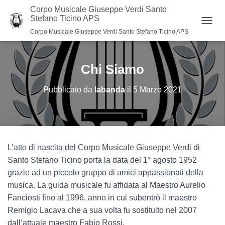
Corpo Musicale Giuseppe Verdi Santo
Stefano Ticino APS
N
Corpo Musicale Giuseppe Verdi Santo Stefano Ticino APS
A
V
I
Chi Siamo
G
A
Z
Pubblicato da
labanda
il
5 Marzo 2021
I
O
N
E
T
O
L’atto di nascita del Corpo Musicale Giuseppe Verdi di
G
Santo Stefano Ticino porta la data del 1° agosto 1952
G
L
grazie ad un piccolo gruppo di amici appassionati della
E
musica. La guida musicale fu affidata al Maestro Aurelio
Fanciosti fino al 1996, anno in cui subentrò il maestro
Remigio Lacava che a sua volta fu sostituito nel 2007
dall’attuale maestro Fabio Rossi.