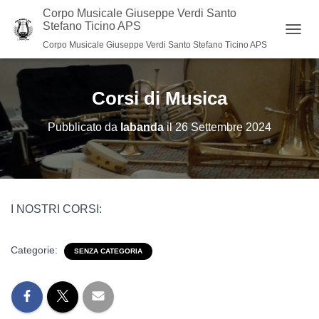
Corpo Musicale Giuseppe Verdi Santo
Stefano Ticino APS
N
Corpo Musicale Giuseppe Verdi Santo Stefano Ticino APS
A
V
I
Corsi di Musica
G
A
Z
Pubblicato da
labanda
il
26 Settembre 2024
I
O
N
E
T
O
I NOSTRI CORSI:
G
G
L
Categorie:
SENZA CATEGORIA
E